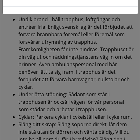
trygga
Undik brand - håll trapphus, loftgångar och
entréer fria: Enligt svensk lag är det förbjudet att
förvara brännbara föremål eller föremål som
försvårar utrymning av trapphus.
Framkomligheten får inte hindras. Trapphuset är
din väg ut och räddningstjänstens väg in om det
brinner. Även ambulanspersonal med bår
behöver lätt ta sig fram. I trapphus är det
förbjudet att förvara barnvagnar, rullstolar och
cyklar.
Underlätta städning: Sådant som står i
trapphusen är också i vägen för vår personal
som städar och arbetar i trapphusen.
Cyklar: Parkera cyklar i cykelställ eller i cykelrum.
Släng ditt skräp: Släng soporna direkt, låt dem
inte stå utanför dörren och vänta på dig. Vill du
inte ha all post du får i brevlådan? Släng den i