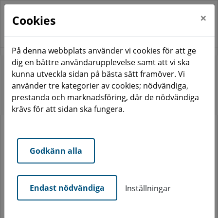
×
Cookies
På denna webbplats använder vi cookies för att ge
dig en bättre användarupplevelse samt att vi ska
Start
Hyresgäst
I ditt område
kunna utveckla sidan på bästa sätt framöver. Vi
Trapphus och entréer
använder tre kategorier av cookies; nödvändiga,
prestanda och marknadsföring, där de nödvändiga
Trapphus och entréer
krävs för att sidan ska fungera.
Godkänn alla
Precis som i alla gemensamhetsutrymmen så behöver
vi alla ta hänsyn och respektera varandra i
trapphuset.
Endast nödvändiga
Inställningar
Gör så här så är alla glada och