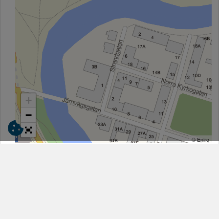
+
−
© Eniro
Ängelholmshem
Box 1111, 262 22 Ängelholm