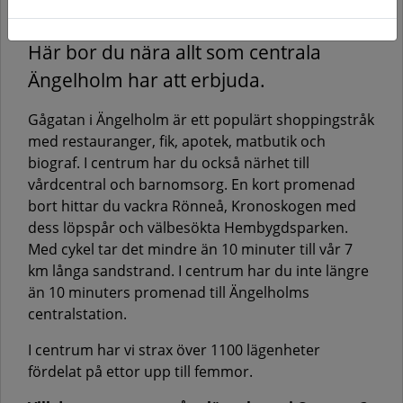
Här bor du nära allt som centrala
Ängelholm har att erbjuda.
Gågatan i Ängelholm är ett populärt shoppingstråk
med restauranger, fik, apotek, matbutik och
biograf. I centrum har du också närhet till
vårdcentral och barnomsorg. En kort promenad
bort hittar du vackra Rönneå, Kronoskogen med
dess löpspår och välbesökta Hembygdsparken.
Med cykel tar det mindre än 10 minuter till vår 7
km långa sandstrand. I centrum har du inte längre
än 10 minuters promenad till Ängelholms
centralstation.
I centrum har vi strax över 1100 lägenheter
fördelat på ettor upp till femmor.