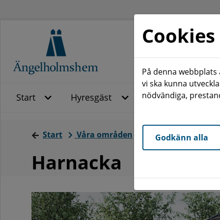
Cookies
På denna webbplats a
vi ska kunna utveckla
nödvändiga, prestand
Start
Hyresgäst
Mina sidor
Start
Våra områden
Hjärnarp
Harna
Godkänn alla
Harnacka