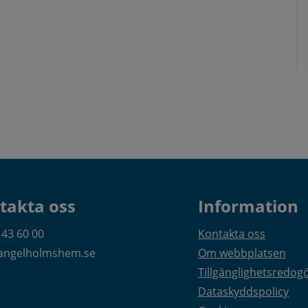
takta oss
Information
 43 60 00
Kontakta oss
angelholmshem.se
Om webbplatsen
Tillgänglighetsredog
Dataskyddspolicy