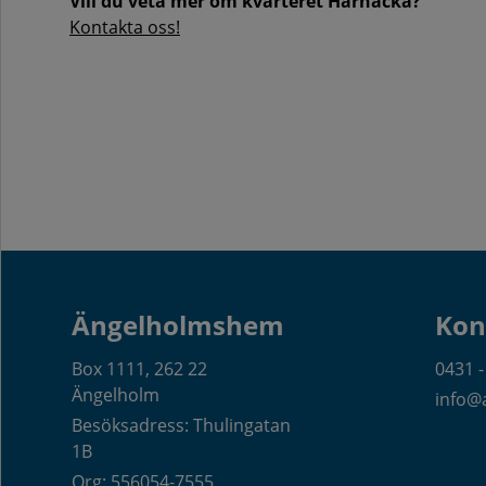
Vill du veta mer om kvarteret Harnacka?
Kontakta oss!
Ängelholmshem
Kon
Box 1111, 262 22
0431 -
Ängelholm
info@
Besöksadress: Thulingatan
1B
Org: 556054-7555