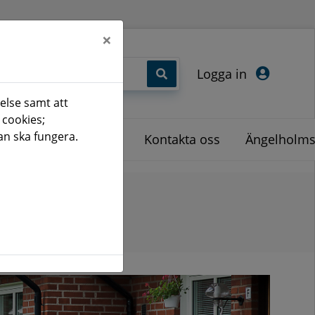
×
Logga in
else samt att
 cookies;
an ska fungera.
Om oss
Kontakta oss
Ängelholms