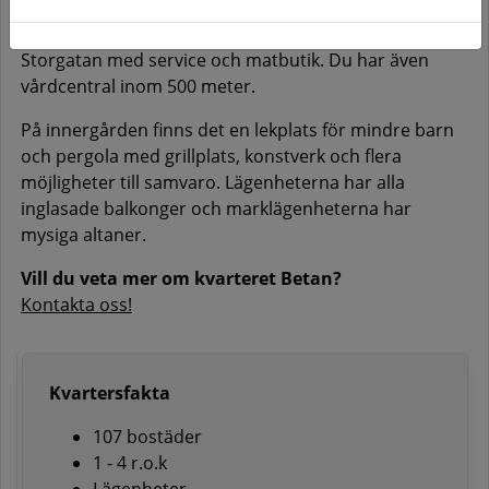
Här har du ca 500 meter till Ängelholms centralstation
och mindre än 500 meter till shoppingstråket på
Storgatan med service och matbutik. Du har även
vårdcentral inom 500 meter.
På innergården finns det en lekplats för mindre barn
och pergola med grillplats, konstverk och flera
möjligheter till samvaro. Lägenheterna har alla
inglasade balkonger och marklägenheterna har
mysiga altaner.
Vill du veta mer om kvarteret Betan?
Kontakta oss!
Kvartersfakta
107 bostäder
1 - 4 r.o.k