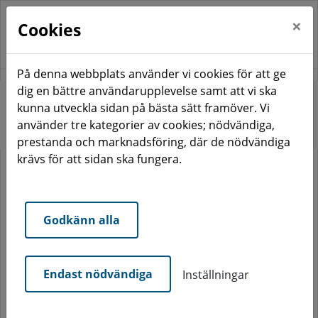
×
Cookies
På denna webbplats använder vi cookies för att ge
dig en bättre användarupplevelse samt att vi ska
Start
Våra områden
Centrum
Betan
kunna utveckla sidan på bästa sätt framöver. Vi
använder tre kategorier av cookies; nödvändiga,
Betan
prestanda och marknadsföring, där de nödvändiga
krävs för att sidan ska fungera.
Godkänn alla
Endast nödvändiga
Inställningar
Kvarteret Betan är ett flerfamiljshus på
Sockerbruksområdet i centrala Ängelholm.