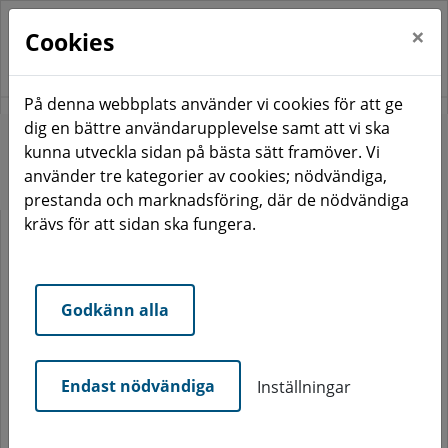
×
Cookies
På denna webbplats använder vi cookies för att ge
dig en bättre användarupplevelse samt att vi ska
Start
Hyresgäst
I ditt område
Tvättstuga
kunna utveckla sidan på bästa sätt framöver. Vi
använder tre kategorier av cookies; nödvändiga,
Tvättstuga
prestanda och marknadsföring, där de nödvändiga
krävs för att sidan ska fungera.
Tvättstugan delar du med dina grannar. Om alla
hjälps åt så kan tvättstunden bli ganska trevlig! Städa
Godkänn alla
noggrant efter dig när du tvättat klart. För egentligen
är det ju inte svårare än att lämna tvättstugan som du
själv vill finna den. Eller hur? Gör en felanmälan om
Endast nödvändiga
Inställningar
något inte fungerar som det ska i tvättstugan.