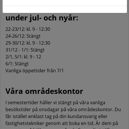
kundcenter på Thulingatan
under jul- och nyår:
22-23/12: kl. 9 - 12:30
24-26/12: Stängt
29-30/12: kl. 9 - 12:30
31/12 - 1/1: Stängt
2/1, 5/1: kl. 9 - 12
6/1: Stängt
Vanliga öppettider från 7/1
Våra områdeskontor
I semestertider håller vi stängt på våra vanliga
besökstider på onsdagar på våra områdeskontor. Du
får istället enklast tag på din kundansvarig eller
fastighetstekniker genom att boka en tid. Är dem på