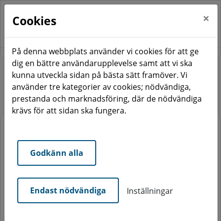
×
Cookies
På denna webbplats använder vi cookies för att ge
dig en bättre användarupplevelse samt att vi ska
Start
Nyhetsarkiv
kunna utveckla sidan på bästa sätt framöver. Vi
Öppettider under jul och nyår
använder tre kategorier av cookies; nödvändiga,
prestanda och marknadsföring, där de nödvändiga
Öppettider under jul och nyår
krävs för att sidan ska fungera.
Godkänn alla
Under jul och nyår har vi tillfälligt ändrade öppettider i
vårt Kundcenter och i vår felanmälan. Du kan som
vanligt skicka in din felanmälan dygnet runt på
Mina
Sidor
.
Endast nödvändiga
Inställningar
Våra öppettider i vårt