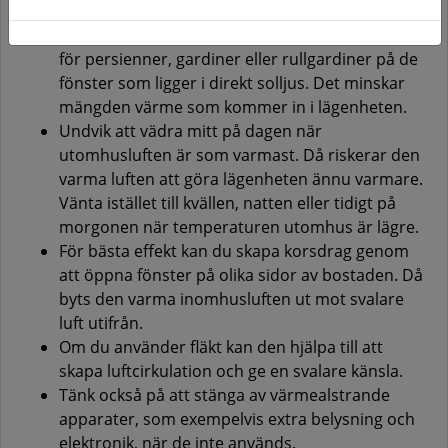
Under soliga och varma dagar är det bra att dra
för persienner, gardiner eller rullgardiner på de
fönster som ligger i direkt solljus. Det minskar
mängden värme som kommer in i lägenheten.
Undvik att vädra mitt på dagen när
utomhusluften är som varmast. Då riskerar den
varma luften att göra lägenheten ännu varmare.
Vänta istället till kvällen, natten eller tidigt på
morgonen när temperaturen utomhus är lägre.
För bästa effekt kan du skapa korsdrag genom
att öppna fönster på olika sidor av bostaden. Då
byts den varma inomhusluften ut mot svalare
luft utifrån.
Om du använder fläkt kan den hjälpa till att
skapa luftcirkulation och ge en svalare känsla.
Tänk också på att stänga av värmealstrande
apparater, som exempelvis extra belysning och
elektronik, när de inte används.