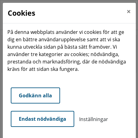
×
Cookies
På denna webbplats använder vi cookies för att ge
dig en bättre användarupplevelse samt att vi ska
Start
Nyhetsarkiv
kunna utveckla sidan på bästa sätt framöver. Vi
Håll lägenheten sval i sommar
använder tre kategorier av cookies; nödvändiga,
prestanda och marknadsföring, där de nödvändiga
Håll lägenheten sval i sommar
krävs för att sidan ska fungera.
Godkänn alla
När temperaturen stiger utomhus kan
det snabbt bli varmt även inomhus. Med
några enkla tips kan du hjälpa till att hålla
Endast nödvändiga
Inställningar
lägenheten svalare och skapa en
behagligare inomhusmiljö.